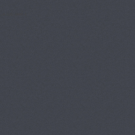
UA-32616416-1